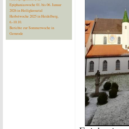
Epiphaniaswoche 01. bis 06. Januar
2026 in Heiligkreuztal
Herbstwoche 2025 in Heidelberg,
6.-10.10.
Berichte zur Sommerwoche in
Gernrode