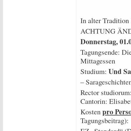
In alter Tradition
ACHTUNG ÄND
Donnerstag
, 0
1
.
Tagungsende: Die
Mittagessen
Und Sar
Studium:
– Sarageschichte
Rector studiorum
Cantorin: Elisab
pro Pers
Kosten
Tagungsbeitrag):
EZ „Standard“ (