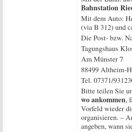
Bahnstation Rie
Mit dem Auto: Hei
(via B 312) und 
Die Post- bzw. Na
Tagungshaus Klos
Am Münster 7
88499 Altheim-He
Tel. 07371/93123
Bitte teilen Sie u
wo ankommen
, 
Vorfeld wieder d
organisie­ren. –
angeben, wann si