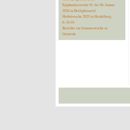
Epiphaniaswoche 01. bis 06. Januar
2026 in Heiligkreuztal
Herbstwoche 2025 in Heidelberg,
6.-10.10.
Berichte zur Sommerwoche in
Gernrode