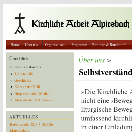
Direkt zum Inhalt
Home
Über uns
Organisation
Programm
Berichte & Rundbriefe
Überblick
Über uns
>
Selbstverständnis
Selbstverständ
Spiritualität
Geschichte
KAA in der DDR
»Die Kirchliche A
Gregorianische Wochen
nicht eine ›Beweg
Alpirsbacher Antiphonale
liturgische Beweg
umfassend kirchli
AKTUELLES
in einer Einladun
Herbstwoche 28.9.-3.10.2026,
Lippoldsberg