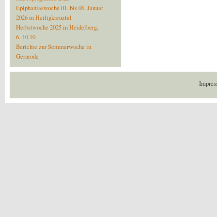
Epiphaniaswoche 01. bis 06. Januar
2026 in Heiligkreuztal
Herbstwoche 2025 in Heidelberg,
6.-10.10.
Berichte zur Sommerwoche in
Gernrode
Impres