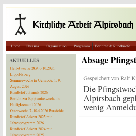
Direkt zum Inhalt
Home
Über uns
Organisation
Programm
Berichte & Rundbriefe
Absage Pfingst
AKTUELLES
Herbstwoche 28.9.-3.10.2026,
Lippoldsberg
Gespeichert von
Ralf K
Sommerwoche in Gernrode, 1.-9.
Die Pfingstwoc
August 2026
Rundbrief Johannis 2026
Alpirsbach gepl
Bericht zur Epiphaniaswoche in
wenig Anmeldu
Heiligkreuztal 2026
Osterwoche 7.-10.4.2026 Bursfelde
Rundbrief Advent 2025 mit
Jahresprogramm 2026
Rundbrief Advent 2024 mit
Jahresprogramm 2025